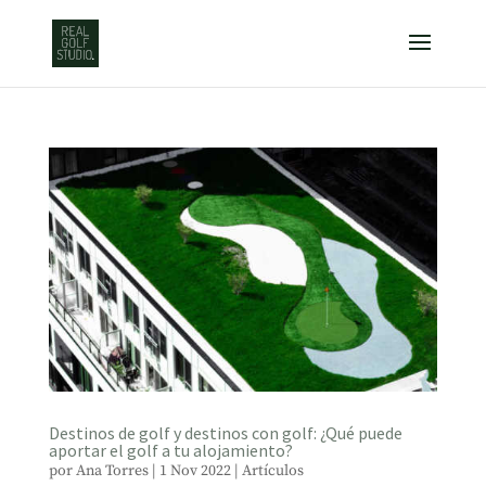
Destinos de golf y destinos con golf: ¿Qué puede
aportar el golf a tu alojamiento?
por
Ana Torres
|
1 Nov 2022
|
Artículos