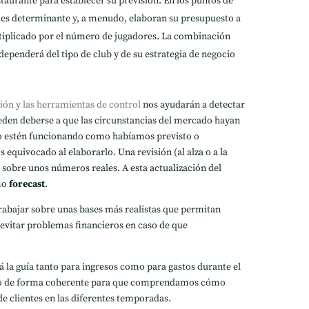
taurante para establecer su previsión. En los puntos de
s es determinante y, a menudo, elaboran su presupuesto a
tiplicado por el número de jugadores. La combinación
ependerá del tipo de club y de su estrategia de negocio
ión y las herramientas de control
nos ayudarán a detectar
ueden deberse a que las circunstancias del mercado hayan
no estén funcionando como habíamos previsto o
quivocado al elaborarlo. Una revisión (al alza o a la
r sobre unos números reales. A esta actualización del
mo
forecast
.
rabajar sobre unas bases más realistas que permitan
 evitar problemas financieros en caso de que
 la guía tanto para ingresos como para gastos durante el
lado de forma coherente para que comprendamos cómo
de clientes en las diferentes temporadas.