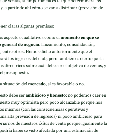
 de ventas, su importancia es tal que determinará los
 y, a partir de ahí cómo se van a distribuir (previsión de
ner claras algunas premisas:
s aspectos cualitativos como el
momento en que se
o general de negocio
: lanzamiento, consolidación,
s, entre otros. Hemos dicho anteriormente que el
rá los ingresos del club, pero también es cierto que la
as directrices sobre cuál debe ser el objetivo de ventas, y
el presupuesto.
a situación del
mercado
, si es favorable o no.
esto debe ser
ambicioso y honesto
: no podemos caer en
puesto muy optimista pero poco alcanzable porque nos
os mismos (con las consecuencias operativas y
una alta previsión de ingresos) ni poco ambicioso para
loriarnos de nuestros
éxitos
de venta porque igualmente la
 podría haberse visto afectada por una estimación de