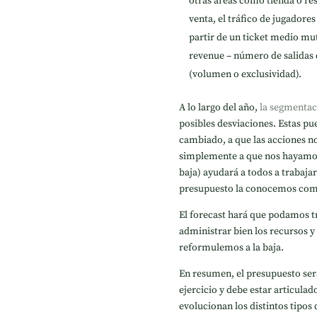
otras áreas como tienda o res
venta, el tráfico de jugadore
partir de un ticket medio mu
revenue – número de salidas d
(volumen o exclusividad).
A lo largo del año,
la segmentac
posibles desviaciones. Estas p
cambiado, a que las acciones 
simplemente a que nos hayamos e
baja) ayudará a todos a trabaja
presupuesto la conocemos co
El forecast hará que podamos t
administrar bien los recursos y
reformulemos a la baja.
En resumen, el presupuesto será
ejercicio y debe estar articu
evolucionan los distintos tipos 